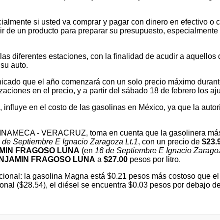
ialmente si usted va comprar y pagar con dinero en efectivo o c
 de un producto para preparar su presupuesto, especialmente si v
 diferentes estaciones, con la finalidad de acudir a aquellos que
su auto.
cado que el año comenzará con un solo precio máximo durante e
ones en el precio, y a partir del sábado 18 de febrero los ajus
l, influye en el costo de las gasolinas en México, ya que la autor
 CHINAMECA - VERACRUZ, toma en cuenta que la gasolinera más
 de Septiembre E Ignacio Zaragoza Lt.1
, con un precio de
$23.
MIN FRAGOSO LUNA
(en
16 de Septiembre E Ignacio Zaragoz
NJAMIN FRAGOSO LUNA
a
$27.00
pesos por litro.
ional: la gasolina Magna está $0.21 pesos más costoso que el 
ional ($28.54), el diésel se encuentra $0.03 pesos por debajo