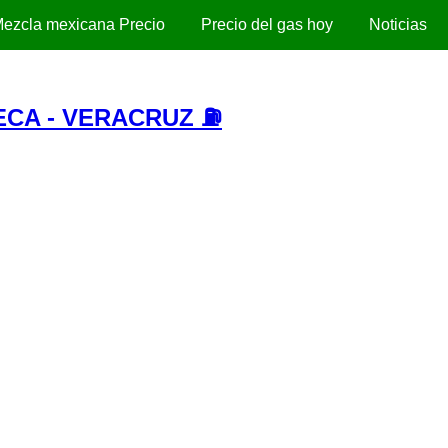
ezcla mexicana Precio
Precio del gas hoy
Noticias
ECA - VERACRUZ ⛽