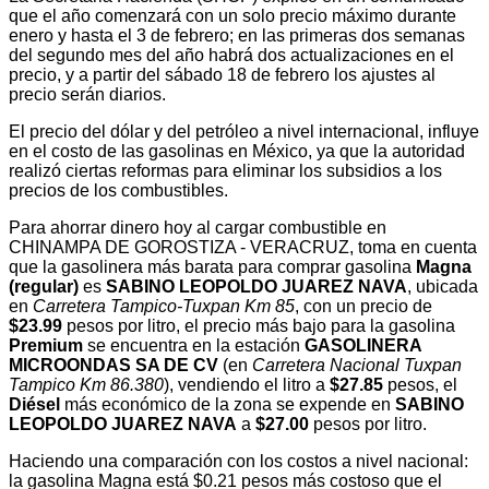
que el año comenzará con un solo precio máximo durante
enero y hasta el 3 de febrero; en las primeras dos semanas
del segundo mes del año habrá dos actualizaciones en el
precio, y a partir del sábado 18 de febrero los ajustes al
precio serán diarios.
El precio del dólar y del petróleo a nivel internacional, influye
en el costo de las gasolinas en México, ya que la autoridad
realizó ciertas reformas para eliminar los subsidios a los
precios de los combustibles.
Para ahorrar dinero hoy al cargar combustible en
CHINAMPA DE GOROSTIZA - VERACRUZ, toma en cuenta
que la gasolinera más barata para comprar gasolina
Magna
(regular)
es
SABINO LEOPOLDO JUAREZ NAVA
, ubicada
en
Carretera Tampico-Tuxpan Km 85
, con un precio de
$23.99
pesos por litro, el precio más bajo para la gasolina
Premium
se encuentra en la estación
GASOLINERA
MICROONDAS SA DE CV
(en
Carretera Nacional Tuxpan
Tampico Km 86.380
), vendiendo el litro a
$27.85
pesos, el
Diésel
más económico de la zona se expende en
SABINO
LEOPOLDO JUAREZ NAVA
a
$27.00
pesos por litro.
Haciendo una comparación con los costos a nivel nacional:
la gasolina Magna está $0.21 pesos más costoso que el