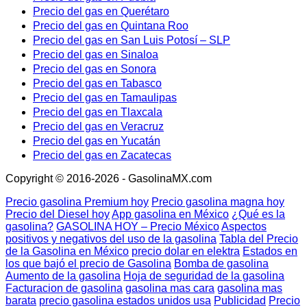
Precio del gas en Querétaro
Precio del gas en Quintana Roo
Precio del gas en San Luis Potosí – SLP
Precio del gas en Sinaloa
Precio del gas en Sonora
Precio del gas en Tabasco
Precio del gas en Tamaulipas
Precio del gas en Tlaxcala
Precio del gas en Veracruz
Precio del gas en Yucatán
Precio del gas en Zacatecas
Copyright © 2016-2026 - GasolinaMX.com
Precio gasolina Premium hoy
Precio gasolina magna hoy
Precio del Diesel hoy
App gasolina en México
¿Qué es la
gasolina?
GASOLINA HOY – Precio México
Aspectos
positivos y negativos del uso de la gasolina
Tabla del Precio
de la Gasolina en México
precio dolar en elektra
Estados en
los que bajó el precio de Gasolina
Bomba de gasolina
Aumento de la gasolina
Hoja de seguridad de la gasolina
Facturacion de gasolina
gasolina mas cara
gasolina mas
barata
precio gasolina estados unidos usa
Publicidad
Precio