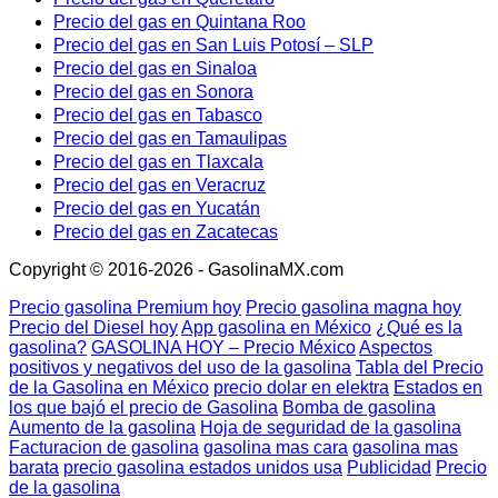
Precio del gas en Quintana Roo
Precio del gas en San Luis Potosí – SLP
Precio del gas en Sinaloa
Precio del gas en Sonora
Precio del gas en Tabasco
Precio del gas en Tamaulipas
Precio del gas en Tlaxcala
Precio del gas en Veracruz
Precio del gas en Yucatán
Precio del gas en Zacatecas
Copyright © 2016-2026 - GasolinaMX.com
Precio gasolina Premium hoy
Precio gasolina magna hoy
Precio del Diesel hoy
App gasolina en México
¿Qué es la
gasolina?
GASOLINA HOY – Precio México
Aspectos
positivos y negativos del uso de la gasolina
Tabla del Precio
de la Gasolina en México
precio dolar en elektra
Estados en
los que bajó el precio de Gasolina
Bomba de gasolina
Aumento de la gasolina
Hoja de seguridad de la gasolina
Facturacion de gasolina
gasolina mas cara
gasolina mas
barata
precio gasolina estados unidos usa
Publicidad
Precio
de la gasolina