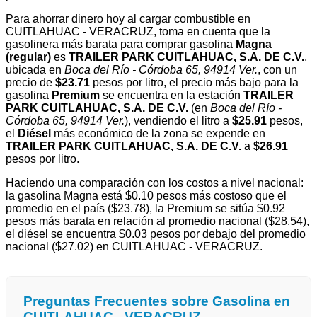
Para ahorrar dinero hoy al cargar combustible en
CUITLAHUAC - VERACRUZ, toma en cuenta que la
gasolinera más barata para comprar gasolina
Magna
(regular)
es
TRAILER PARK CUITLAHUAC, S.A. DE C.V.
,
ubicada en
Boca del Río - Córdoba 65, 94914 Ver.
, con un
precio de
$23.71
pesos por litro, el precio más bajo para la
gasolina
Premium
se encuentra en la estación
TRAILER
PARK CUITLAHUAC, S.A. DE C.V.
(en
Boca del Río -
Córdoba 65, 94914 Ver.
), vendiendo el litro a
$25.91
pesos,
el
Diésel
más económico de la zona se expende en
TRAILER PARK CUITLAHUAC, S.A. DE C.V.
a
$26.91
pesos por litro.
Haciendo una comparación con los costos a nivel nacional:
la gasolina Magna está $0.10 pesos más costoso que el
promedio en el país ($23.78), la Premium se sitúa $0.92
pesos más barata en relación al promedio nacional ($28.54),
el diésel se encuentra $0.03 pesos por debajo del promedio
nacional ($27.02) en CUITLAHUAC - VERACRUZ.
Preguntas Frecuentes sobre Gasolina en
CUITLAHUAC - VERACRUZ