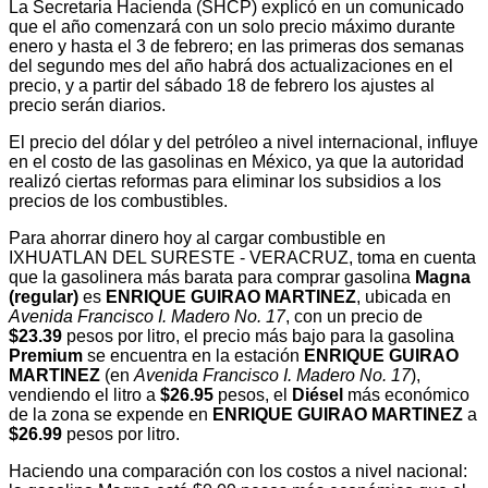
La Secretaria Hacienda (SHCP) explicó en un comunicado
que el año comenzará con un solo precio máximo durante
enero y hasta el 3 de febrero; en las primeras dos semanas
del segundo mes del año habrá dos actualizaciones en el
precio, y a partir del sábado 18 de febrero los ajustes al
precio serán diarios.
El precio del dólar y del petróleo a nivel internacional, influye
en el costo de las gasolinas en México, ya que la autoridad
realizó ciertas reformas para eliminar los subsidios a los
precios de los combustibles.
Para ahorrar dinero hoy al cargar combustible en
IXHUATLAN DEL SURESTE - VERACRUZ, toma en cuenta
que la gasolinera más barata para comprar gasolina
Magna
(regular)
es
ENRIQUE GUIRAO MARTINEZ
, ubicada en
Avenida Francisco I. Madero No. 17
, con un precio de
$23.39
pesos por litro, el precio más bajo para la gasolina
Premium
se encuentra en la estación
ENRIQUE GUIRAO
MARTINEZ
(en
Avenida Francisco I. Madero No. 17
),
vendiendo el litro a
$26.95
pesos, el
Diésel
más económico
de la zona se expende en
ENRIQUE GUIRAO MARTINEZ
a
$26.99
pesos por litro.
Haciendo una comparación con los costos a nivel nacional: