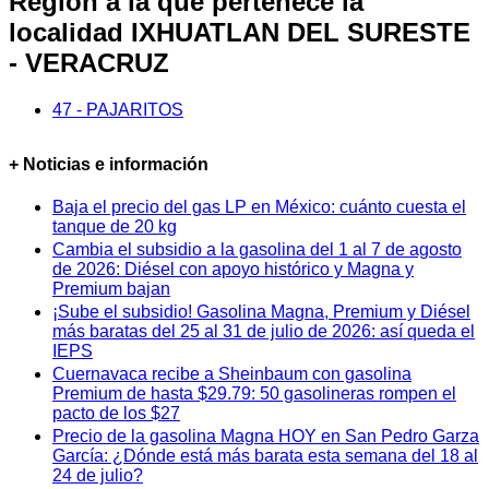
Región a la que pertenece la
localidad IXHUATLAN DEL SURESTE
- VERACRUZ
47 - PAJARITOS
+ Noticias e información
Baja el precio del gas LP en México: cuánto cuesta el
tanque de 20 kg
Cambia el subsidio a la gasolina del 1 al 7 de agosto
de 2026: Diésel con apoyo histórico y Magna y
Premium bajan
¡Sube el subsidio! Gasolina Magna, Premium y Diésel
más baratas del 25 al 31 de julio de 2026: así queda el
IEPS
Cuernavaca recibe a Sheinbaum con gasolina
Premium de hasta $29.79: 50 gasolineras rompen el
pacto de los $27
Precio de la gasolina Magna HOY en San Pedro Garza
García: ¿Dónde está más barata esta semana del 18 al
24 de julio?