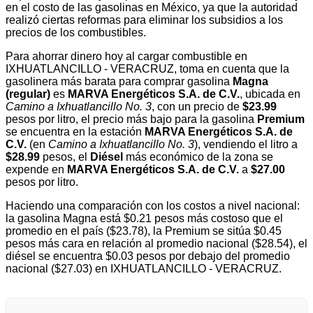
en el costo de las gasolinas en México, ya que la autoridad
realizó ciertas reformas para eliminar los subsidios a los
precios de los combustibles.
Para ahorrar dinero hoy al cargar combustible en
IXHUATLANCILLO - VERACRUZ, toma en cuenta que la
gasolinera más barata para comprar gasolina
Magna
(regular)
es
MARVA Energéticos S.A. de C.V.
, ubicada en
Camino a Ixhuatlancillo No. 3
, con un precio de
$23.99
pesos por litro, el precio más bajo para la gasolina
Premium
se encuentra en la estación
MARVA Energéticos S.A. de
C.V.
(en
Camino a Ixhuatlancillo No. 3
), vendiendo el litro a
$28.99
pesos, el
Diésel
más económico de la zona se
expende en
MARVA Energéticos S.A. de C.V.
a
$27.00
pesos por litro.
Haciendo una comparación con los costos a nivel nacional:
la gasolina Magna está $0.21 pesos más costoso que el
promedio en el país ($23.78), la Premium se sitúa $0.45
pesos más cara en relación al promedio nacional ($28.54), el
diésel se encuentra $0.03 pesos por debajo del promedio
nacional ($27.03) en IXHUATLANCILLO - VERACRUZ.