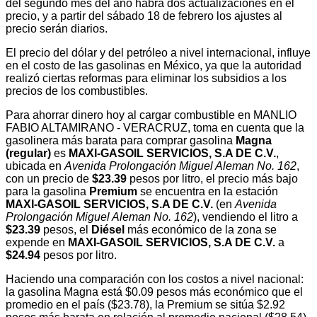
del segundo mes del año habrá dos actualizaciones en el
precio, y a partir del sábado 18 de febrero los ajustes al
precio serán diarios.
El precio del dólar y del petróleo a nivel internacional, influye
en el costo de las gasolinas en México, ya que la autoridad
realizó ciertas reformas para eliminar los subsidios a los
precios de los combustibles.
Para ahorrar dinero hoy al cargar combustible en MANLIO
FABIO ALTAMIRANO - VERACRUZ, toma en cuenta que la
gasolinera más barata para comprar gasolina
Magna
(regular)
es
MAXI-GASOIL SERVICIOS, S.A DE C.V.
,
ubicada en
Avenida Prolongación Miguel Aleman No. 162
,
con un precio de
$23.39
pesos por litro, el precio más bajo
para la gasolina
Premium
se encuentra en la estación
MAXI-GASOIL SERVICIOS, S.A DE C.V.
(en
Avenida
Prolongación Miguel Aleman No. 162
), vendiendo el litro a
$23.39
pesos, el
Diésel
más económico de la zona se
expende en
MAXI-GASOIL SERVICIOS, S.A DE C.V.
a
$24.94
pesos por litro.
Haciendo una comparación con los costos a nivel nacional:
la gasolina Magna está $0.09 pesos más económico que el
promedio en el país ($23.78), la Premium se sitúa $2.92