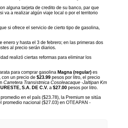
on alguna tarjeta de credito de su banco, par que
a a realizar algún viaje local o por el territorio
 si ofrece el servicio de cierto tipo de gasolina,
nero y hasta el 3 de febrero; en las primeras dos
tes al precio serán diarios.
idad realizó ciertas reformas para eliminar los
arata para comprar gasolina
Magna (regular)
es
, con un precio de
$23.99
pesos por litro, el precio
en
Carretera Transistmica Cosoleacaque -Jaltipan Km
URESTE, S.A. DE C.V.
a
$27.00
pesos por litro.
promedio en el país ($23.78), la Premium se sitúa
 del promedio nacional ($27.03) en OTEAPAN -