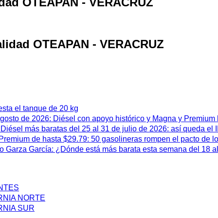
calidad OTEAPAN - VERACRUZ
ocalidad OTEAPAN - VERACRUZ
esta el tanque de 20 kg
 agosto de 2026: Diésel con apoyo histórico y Magna y Premium
iésel más baratas del 25 al 31 de julio de 2026: así queda el
remium de hasta $29.79: 50 gasolineras rompen el pacto de l
 Garza García: ¿Dónde está más barata esta semana del 18 al 
ENTES
RNIA NORTE
RNIA SUR