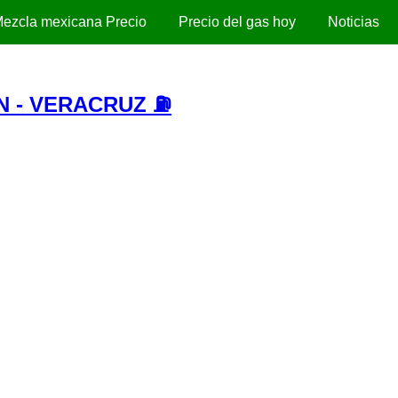
ezcla mexicana Precio
Precio del gas hoy
Noticias
N - VERACRUZ ⛽