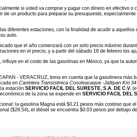
ialmente si usted va comprar y pagar con dinero en efectivo o c
 de un producto para preparar su presupuesto, especialmente si v
 diferentes estaciones, con la finalidad de acudir a aquellos que
su auto.
cado que el año comenzará con un solo precio máximo durante e
ones en el precio, y a partir del sábado 18 de febrero los ajus
l, influye en el costo de las gasolinas en México, ya que la autor
OTEAPAN - VERACRUZ, toma en cuenta que la gasolinera más b
bicada en
Carretera Transistmica Cosoleacaque -Jaltipan Km 34
la estación
SERVICIO FACIL DEL SURESTE, S.A. DE C.V.
(
económico de la zona se expende en
SERVICIO FACIL DEL S
ional: la gasolina Magna está $0.21 pesos más costoso que el 
onal ($28.54), el diésel se encuentra $0.03 pesos por debajo