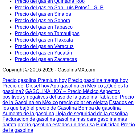
Precio del gas en Quintana Roo
Precio del gas en San Luis Potosí – SLP
Precio del gas en Sinaloa
Precio del gas en Sonora
Precio del gas en Tabasco
Precio del gas en Tamaulipas
Precio del gas en Tlaxcala
Precio del gas en Veracruz
Precio del gas en Yucatán
Precio del gas en Zacatecas
Copyright © 2016-2026 - GasolinaMX.com
Precio gasolina Premium hoy
Precio gasolina magna hoy
Precio del Diesel hoy
App gasolina en México
¿Qué es la
gasolina?
GASOLINA HOY – Precio México
Aspectos
positivos y negativos del uso de la gasolina
Tabla del Precio
de la Gasolina en México
precio dolar en elektra
Estados en
los que bajó el precio de Gasolina
Bomba de gasolina
Aumento de la gasolina
Hoja de seguridad de la gasolina
Facturacion de gasolina
gasolina mas cara
gasolina mas
barata
precio gasolina estados unidos usa
Publicidad
Precio
de la gasolina