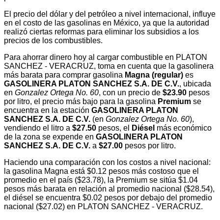
El precio del dólar y del petróleo a nivel internacional, influye
en el costo de las gasolinas en México, ya que la autoridad
realizó ciertas reformas para eliminar los subsidios a los
precios de los combustibles.
Para ahorrar dinero hoy al cargar combustible en PLATON
SANCHEZ - VERACRUZ, toma en cuenta que la gasolinera
más barata para comprar gasolina
Magna (regular)
es
GASOLINERA PLATON SANCHEZ S.A. DE C.V.
, ubicada
en
Gonzalez Ortega No. 60
, con un precio de
$23.90
pesos
por litro, el precio más bajo para la gasolina
Premium
se
encuentra en la estación
GASOLINERA PLATON
SANCHEZ S.A. DE C.V.
(en
Gonzalez Ortega No. 60
),
vendiendo el litro a
$27.50
pesos, el
Diésel
más económico
de la zona se expende en
GASOLINERA PLATON
SANCHEZ S.A. DE C.V.
a
$27.00
pesos por litro.
Haciendo una comparación con los costos a nivel nacional:
la gasolina Magna está $0.12 pesos más costoso que el
promedio en el país ($23.78), la Premium se sitúa $1.04
pesos más barata en relación al promedio nacional ($28.54),
el diésel se encuentra $0.02 pesos por debajo del promedio
nacional ($27.02) en PLATON SANCHEZ - VERACRUZ.