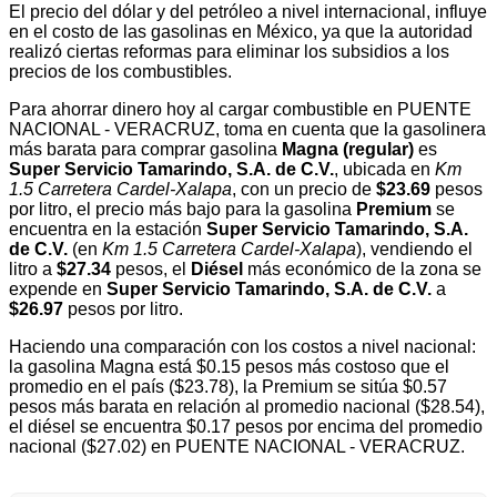
El precio del dólar y del petróleo a nivel internacional, influye
en el costo de las gasolinas en México, ya que la autoridad
realizó ciertas reformas para eliminar los subsidios a los
precios de los combustibles.
Para ahorrar dinero hoy al cargar combustible en PUENTE
NACIONAL - VERACRUZ, toma en cuenta que la gasolinera
más barata para comprar gasolina
Magna (regular)
es
Super Servicio Tamarindo, S.A. de C.V.
, ubicada en
Km
1.5 Carretera Cardel-Xalapa
, con un precio de
$23.69
pesos
por litro, el precio más bajo para la gasolina
Premium
se
encuentra en la estación
Super Servicio Tamarindo, S.A.
de C.V.
(en
Km 1.5 Carretera Cardel-Xalapa
), vendiendo el
litro a
$27.34
pesos, el
Diésel
más económico de la zona se
expende en
Super Servicio Tamarindo, S.A. de C.V.
a
$26.97
pesos por litro.
Haciendo una comparación con los costos a nivel nacional:
la gasolina Magna está $0.15 pesos más costoso que el
promedio en el país ($23.78), la Premium se sitúa $0.57
pesos más barata en relación al promedio nacional ($28.54),
el diésel se encuentra $0.17 pesos por encima del promedio
nacional ($27.02) en PUENTE NACIONAL - VERACRUZ.