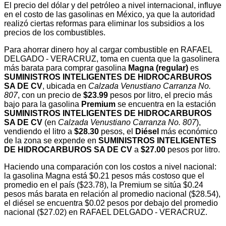
El precio del dólar y del petróleo a nivel internacional, influye
en el costo de las gasolinas en México, ya que la autoridad
realizó ciertas reformas para eliminar los subsidios a los
precios de los combustibles.
Para ahorrar dinero hoy al cargar combustible en RAFAEL
DELGADO - VERACRUZ, toma en cuenta que la gasolinera
más barata para comprar gasolina
Magna (regular)
es
SUMINISTROS INTELIGENTES DE HIDROCARBUROS
SA DE CV
, ubicada en
Calzada Venustiano Carranza No.
807
, con un precio de
$23.99
pesos por litro, el precio más
bajo para la gasolina
Premium
se encuentra en la estación
SUMINISTROS INTELIGENTES DE HIDROCARBUROS
SA DE CV
(en
Calzada Venustiano Carranza No. 807
),
vendiendo el litro a
$28.30
pesos, el
Diésel
más económico
de la zona se expende en
SUMINISTROS INTELIGENTES
DE HIDROCARBUROS SA DE CV
a
$27.00
pesos por litro.
Haciendo una comparación con los costos a nivel nacional:
la gasolina Magna está $0.21 pesos más costoso que el
promedio en el país ($23.78), la Premium se sitúa $0.24
pesos más barata en relación al promedio nacional ($28.54),
el diésel se encuentra $0.02 pesos por debajo del promedio
nacional ($27.02) en RAFAEL DELGADO - VERACRUZ.