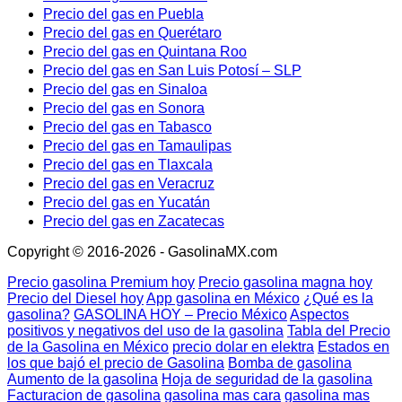
Precio del gas en Puebla
Precio del gas en Querétaro
Precio del gas en Quintana Roo
Precio del gas en San Luis Potosí – SLP
Precio del gas en Sinaloa
Precio del gas en Sonora
Precio del gas en Tabasco
Precio del gas en Tamaulipas
Precio del gas en Tlaxcala
Precio del gas en Veracruz
Precio del gas en Yucatán
Precio del gas en Zacatecas
Copyright © 2016-2026 - GasolinaMX.com
Precio gasolina Premium hoy
Precio gasolina magna hoy
Precio del Diesel hoy
App gasolina en México
¿Qué es la
gasolina?
GASOLINA HOY – Precio México
Aspectos
positivos y negativos del uso de la gasolina
Tabla del Precio
de la Gasolina en México
precio dolar en elektra
Estados en
los que bajó el precio de Gasolina
Bomba de gasolina
Aumento de la gasolina
Hoja de seguridad de la gasolina
Facturacion de gasolina
gasolina mas cara
gasolina mas