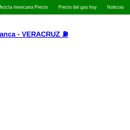
ezcla mexicana Precio
Precio del gas hoy
Noticias
ranca - VERACRUZ ⛽