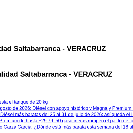
lidad Saltabarranca - VERACRUZ
calidad Saltabarranca - VERACRUZ
esta el tanque de 20 kg
 agosto de 2026: Diésel con apoyo histórico y Magna y Premium
iésel más baratas del 25 al 31 de julio de 2026: así queda el
remium de hasta $29.79: 50 gasolineras rompen el pacto de l
 Garza García: ¿Dónde está más barata esta semana del 18 al 