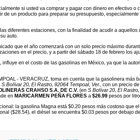
ialmente si usted va comprar y pagar con dinero en efectivo o c
 de un producto para preparar su presupuesto, especialmente si v
 diferentes estaciones, con la finalidad de acudir a aquellos que
su auto.
cado que el año comenzará con un solo precio máximo durante e
ones en el precio, y a partir del sábado 18 de febrero los ajus
l, influye en el costo de las gasolinas en México, ya que la autor
TEMPOAL - VERACRUZ, toma en cuenta que la gasolinera más b
n
S Bolívar 20, El Rastro, 92064 Tempoal, Ver.
, con un precio d
LINERAS CRAHSO S.A. DE C.V.
(en
S Bolívar 20, El Rastro
nde en
MARICARMEN PEÑA FLORES
a
$26.99
pesos por litro
ional: la gasolina Magna está $0.20 pesos más costoso que el 
onal ($28.54), el diésel se encuentra $0.03 pesos por debajo 