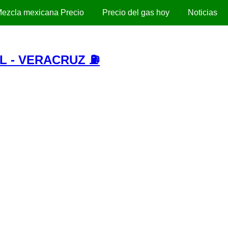
ezcla mexicana Precio
Precio del gas hoy
Noticias
L - VERACRUZ ⛽