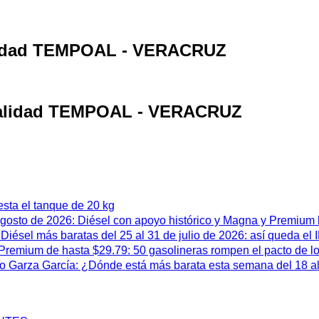
calidad TEMPOAL - VERACRUZ
localidad TEMPOAL - VERACRUZ
esta el tanque de 20 kg
 agosto de 2026: Diésel con apoyo histórico y Magna y Premium
iésel más baratas del 25 al 31 de julio de 2026: así queda el
remium de hasta $29.79: 50 gasolineras rompen el pacto de l
 Garza García: ¿Dónde está más barata esta semana del 18 al 