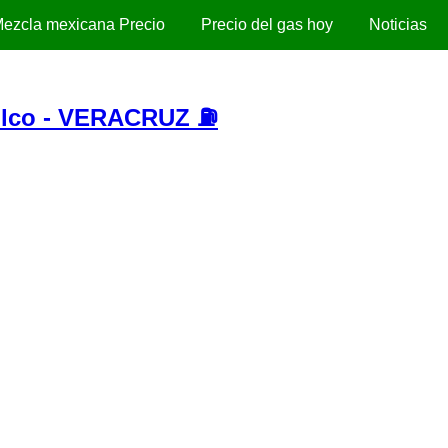
ezcla mexicana Precio
Precio del gas hoy
Noticias
ilco - VERACRUZ ⛽