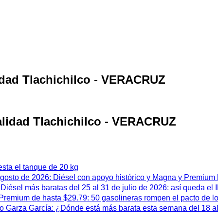
lidad Tlachichilco - VERACRUZ
calidad Tlachichilco - VERACRUZ
esta el tanque de 20 kg
 agosto de 2026: Diésel con apoyo histórico y Magna y Premium
iésel más baratas del 25 al 31 de julio de 2026: así queda el
remium de hasta $29.79: 50 gasolineras rompen el pacto de l
 Garza García: ¿Dónde está más barata esta semana del 18 al 