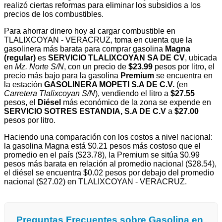
realizó ciertas reformas para eliminar los subsidios a los
precios de los combustibles.
Para ahorrar dinero hoy al cargar combustible en
TLALIXCOYAN - VERACRUZ, toma en cuenta que la
gasolinera más barata para comprar gasolina
Magna
(regular)
es
SERVICIO TLALIXCOYAN SA DE CV
, ubicada
en
Mz. Norte S/N
, con un precio de
$23.99
pesos por litro, el
precio más bajo para la gasolina
Premium
se encuentra en
la estación
GASOLINERA MOPETI S.A DE C.V.
(en
Carretera Tlalixcoyan S/N
), vendiendo el litro a
$27.55
pesos, el
Diésel
más económico de la zona se expende en
SERVICIO SOTRES ESTANDIA, S.A DE C.V
a
$27.00
pesos por litro.
Haciendo una comparación con los costos a nivel nacional:
la gasolina Magna está $0.21 pesos más costoso que el
promedio en el país ($23.78), la Premium se sitúa $0.99
pesos más barata en relación al promedio nacional ($28.54),
el diésel se encuentra $0.02 pesos por debajo del promedio
nacional ($27.02) en TLALIXCOYAN - VERACRUZ.
Preguntas Frecuentes sobre Gasolina en