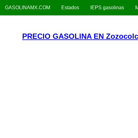
GASOLINAMX.COM
Estados
IEPS gasolinas
M
PRECIO GASOLINA EN Zozocolc