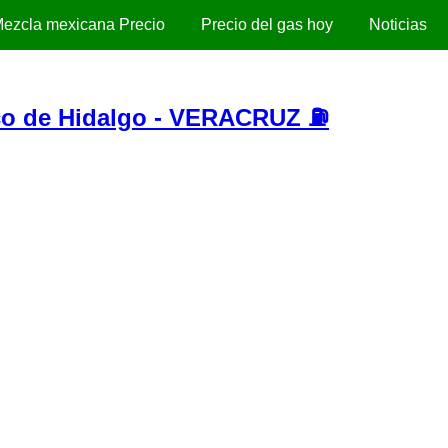
ezcla mexicana Precio
Precio del gas hoy
Noticias
o de Hidalgo - VERACRUZ ⛽