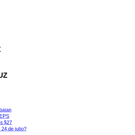
Z
RUZ
 bajan
 IEPS
os $27
24 de julio?