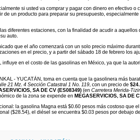
ialmente si usted va comprar y pagar con dinero en efectivo o c
 de un producto para preparar su presupuesto, especialmente si v
 diferentes estaciones, con la finalidad de acudir a aquellos que
su auto.
cado que el año comenzará con un solo precio máximo durante e
ones en el precio, y a partir del sábado 18 de febrero los ajus
l, influye en el costo de las gasolinas en México, ya que la autor
CONKAL - YUCATÁN, toma en cuenta que la gasolinera más bara
lle 21 Mz. 4 Sección Catastral 1 No. 119
, con un precio de
$24
SERVICIOS, SA DE CV (ES08349)
(en
Carretera Merida-Tiz
ómico de la zona se expende en
MEGASERVICIOS, SA DE CV
ional: la gasolina Magna está $0.60 pesos más costoso que el 
onal ($28.54), el diésel se encuentra $0.03 pesos por debajo 