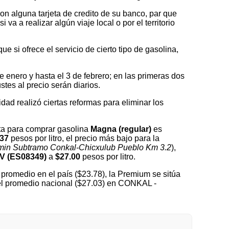
on alguna tarjeta de credito de su banco, par que
a a realizar algún viaje local o por el territorio
 si ofrece el servicio de cierto tipo de gasolina,
nero y hasta el 3 de febrero; en las primeras dos
tes al precio serán diarios.
idad realizó ciertas reformas para eliminar los
ta para comprar gasolina
Magna (regular)
es
.37
pesos por litro, el precio más bajo para la
imin Subtramo Conkal-Chicxulub Pueblo Km 3.2
),
 (ES08349)
a
$27.00
pesos por litro.
promedio en el país ($23.78), la Premium se sitúa
del promedio nacional ($27.03) en CONKAL -