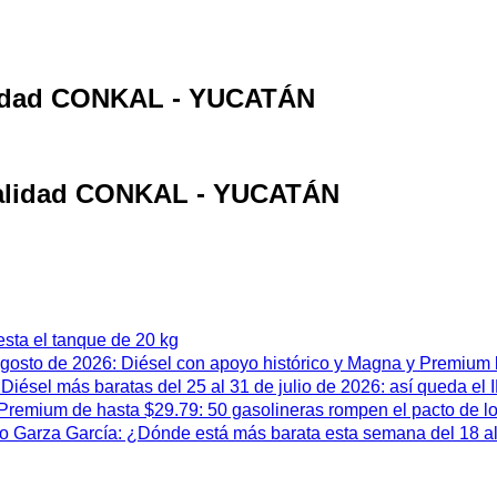
alidad CONKAL - YUCATÁN
ocalidad CONKAL - YUCATÁN
esta el tanque de 20 kg
 agosto de 2026: Diésel con apoyo histórico y Magna y Premium
iésel más baratas del 25 al 31 de julio de 2026: así queda el
remium de hasta $29.79: 50 gasolineras rompen el pacto de l
 Garza García: ¿Dónde está más barata esta semana del 18 al 