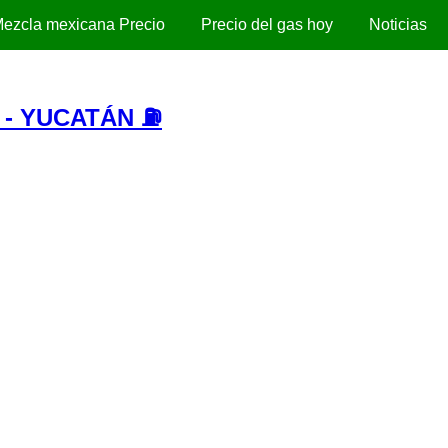
ezcla mexicana Precio
Precio del gas hoy
Noticias
 - YUCATÁN ⛽