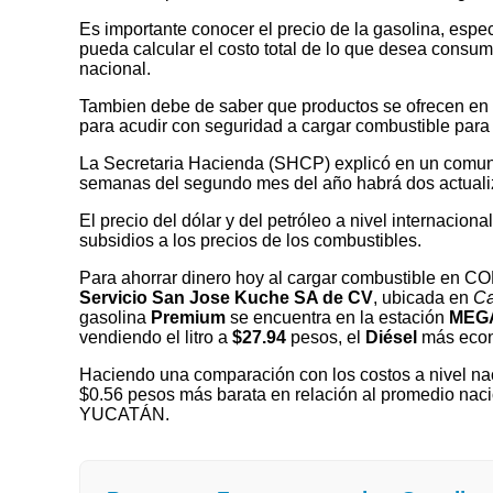
Es importante conocer el precio de la gasolina, espec
pueda calcular el costo total de lo que desea consumir
nacional.
Tambien debe de saber que productos se ofrecen en las
para acudir con seguridad a cargar combustible para 
La Secretaria Hacienda (SHCP) explicó en un comuni
semanas del segundo mes del año habrá dos actualizaci
El precio del dólar y del petróleo a nivel internaciona
subsidios a los precios de los combustibles.
Para ahorrar dinero hoy al cargar combustible en 
Servicio San Jose Kuche SA de CV
, ubicada en
Ca
gasolina
Premium
se encuentra en la estación
MEGA
vendiendo el litro a
$27.94
pesos, el
Diésel
más econ
Haciendo una comparación con los costos a nivel nac
$0.56 pesos más barata en relación al promedio naci
YUCATÁN.