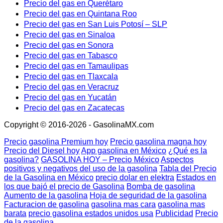
Precio del gas en Querétaro
Precio del gas en Quintana Roo
Precio del gas en San Luis Potosí – SLP
Precio del gas en Sinaloa
Precio del gas en Sonora
Precio del gas en Tabasco
Precio del gas en Tamaulipas
Precio del gas en Tlaxcala
Precio del gas en Veracruz
Precio del gas en Yucatán
Precio del gas en Zacatecas
Copyright © 2016-2026 - GasolinaMX.com
Precio gasolina Premium hoy
Precio gasolina magna hoy
Precio del Diesel hoy
App gasolina en México
¿Qué es la
gasolina?
GASOLINA HOY – Precio México
Aspectos
positivos y negativos del uso de la gasolina
Tabla del Precio
de la Gasolina en México
precio dolar en elektra
Estados en
los que bajó el precio de Gasolina
Bomba de gasolina
Aumento de la gasolina
Hoja de seguridad de la gasolina
Facturacion de gasolina
gasolina mas cara
gasolina mas
barata
precio gasolina estados unidos usa
Publicidad
Precio
de la gasolina