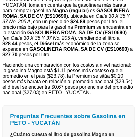
YUCATÁN, toma en cuenta que la gasolinera más barata
para comprar gasolina
Magna (regular)
es
GASOLINERA
ROMA, SA DE CV (ES10690)
, ubicada en
Calle 30 X 35 Y
37 No. 205 A
, con un precio de
$24.89
pesos por litro, el
precio más bajo para la gasolina
Premium
se encuentra en
la estación
GASOLINERA ROMA, SA DE CV (ES10690)
(en
Calle 30 X 35 Y 37 No. 205 A
), vendiendo el litro a
$28.44
pesos, el
Diésel
más económico de la zona se
expende en
GASOLINERA ROMA, SA DE CV (ES10690)
a
$27.70
pesos por litro.
Haciendo una comparación con los costos a nivel nacional:
la gasolina Magna está $1.11 pesos más costoso que el
promedio en el país ($23.78), la Premium se sitúa $0.10
pesos más barata en relación al promedio nacional ($28.54),
el diésel se encuentra $0.67 pesos por encima del promedio
nacional ($27.03) en PETO - YUCATÁN.
Preguntas Frecuentes sobre Gasolina en
PETO - YUCATÁN
¿Cuánto cuesta el litro de gasolina Magna en