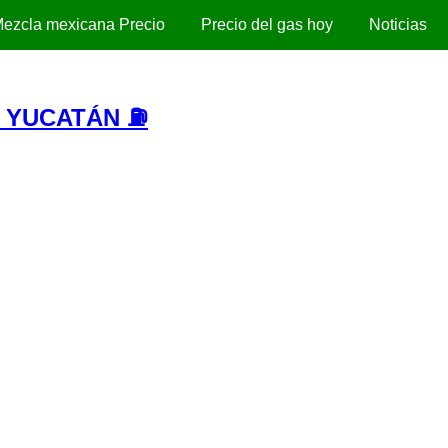
ezcla mexicana Precio
Precio del gas hoy
Noticias
- YUCATÁN ⛽