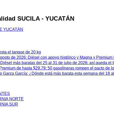
ocalidad SUCILA - YUCATÁN
DE YUCATÁN
esta el tanque de 20 kg
 agosto de 2026: Diésel con apoyo histórico y Magna y Premium
iésel más baratas del 25 al 31 de julio de 2026: así queda el
remium de hasta $29.79: 50 gasolineras rompen el pacto de l
 Garza García: ¿Dónde está más barata esta semana del 18 al 
ENTES
RNIA NORTE
RNIA SUR