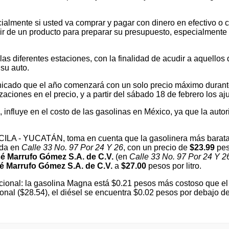
ialmente si usted va comprar y pagar con dinero en efectivo o c
 de un producto para preparar su presupuesto, especialmente si v
 diferentes estaciones, con la finalidad de acudir a aquellos que
su auto.
cado que el año comenzará con un solo precio máximo durante e
ones en el precio, y a partir del sábado 18 de febrero los ajus
l, influye en el costo de las gasolinas en México, ya que la autor
SUCILA - YUCATÁN, toma en cuenta que la gasolinera más barat
ada en
Calle 33 No. 97 Por 24 Y 26
, con un precio de
$23.99
peso
é Marrufo Gómez S.A. de C.V.
(en
Calle 33 No. 97 Por 24 Y 2
 Marrufo Gómez S.A. de C.V.
a
$27.00
pesos por litro.
ional: la gasolina Magna está $0.21 pesos más costoso que el 
onal ($28.54), el diésel se encuentra $0.02 pesos por debajo d