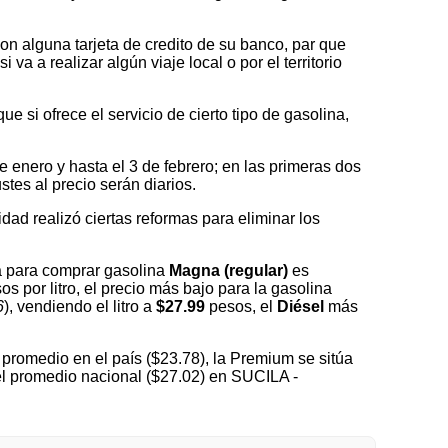
on alguna tarjeta de credito de su banco, par que
a a realizar algún viaje local o por el territorio
 si ofrece el servicio de cierto tipo de gasolina,
nero y hasta el 3 de febrero; en las primeras dos
tes al precio serán diarios.
idad realizó ciertas reformas para eliminar los
a para comprar gasolina
Magna (regular)
es
s por litro, el precio más bajo para la gasolina
6
), vendiendo el litro a
$27.99
pesos, el
Diésel
más
promedio en el país ($23.78), la Premium se sitúa
el promedio nacional ($27.02) en SUCILA -