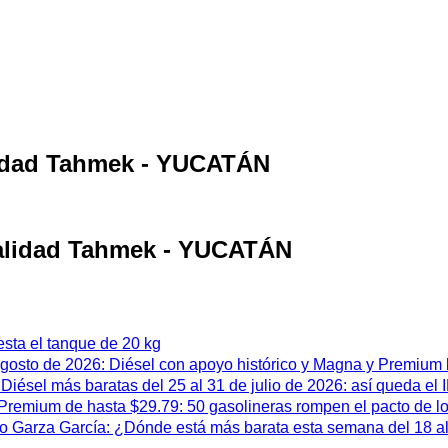
alidad Tahmek - YUCATÁN
ocalidad Tahmek - YUCATÁN
esta el tanque de 20 kg
 agosto de 2026: Diésel con apoyo histórico y Magna y Premium
iésel más baratas del 25 al 31 de julio de 2026: así queda el
remium de hasta $29.79: 50 gasolineras rompen el pacto de l
 Garza García: ¿Dónde está más barata esta semana del 18 al 