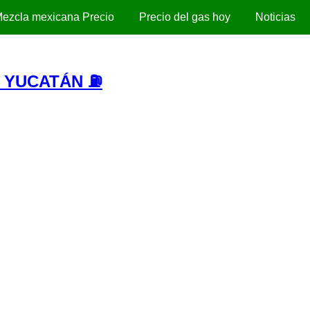
ezcla mexicana Precio
Precio del gas hoy
Noticias
- YUCATÁN ⛽