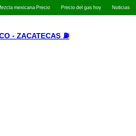
ezcla mexicana Precio
Precio del gas hoy
Noticias
CO - ZACATECAS ⛽