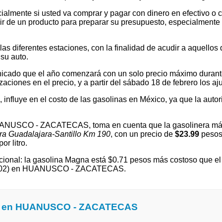
ialmente si usted va comprar y pagar con dinero en efectivo o c
 de un producto para preparar su presupuesto, especialmente si v
 diferentes estaciones, con la finalidad de acudir a aquellos que
su auto.
cado que el año comenzará con un solo precio máximo durante e
ones en el precio, y a partir del sábado 18 de febrero los ajus
l, influye en el costo de las gasolinas en México, ya que la autor
 HUANUSCO - ZACATECAS, toma en cuenta que la gasolinera má
ra Guadalajara-Santillo Km 190
, con un precio de
$23.99
pesos 
or litro.
ional: la gasolina Magna está $0.71 pesos más costoso que el p
$27.02) en HUANUSCO - ZACATECAS.
ina en HUANUSCO - ZACATECAS