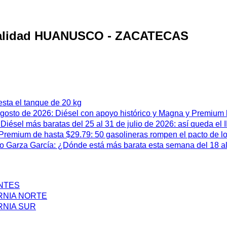
localidad HUANUSCO - ZACATECAS
esta el tanque de 20 kg
 agosto de 2026: Diésel con apoyo histórico y Magna y Premium
iésel más baratas del 25 al 31 de julio de 2026: así queda el
remium de hasta $29.79: 50 gasolineras rompen el pacto de l
 Garza García: ¿Dónde está más barata esta semana del 18 al 
ENTES
RNIA NORTE
RNIA SUR