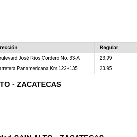
irección
Regular
ulevard José Rios Cordero No. 33-A
23.99
arretera Panamericana Km 122+135
23.95
ALTO - ZACATECAS