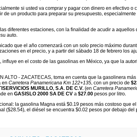
ialmente si usted va comprar y pagar con dinero en efectivo o c
 de un producto para preparar su presupuesto, especialmente si v
 diferentes estaciones, con la finalidad de acudir a aquellos que
su auto.
cado que el año comenzará con un solo precio máximo durante e
ones en el precio, y a partir del sábado 18 de febrero los ajus
l, influye en el costo de las gasolinas en México, ya que la autor
SAIN ALTO - ZACATECAS, toma en cuenta que la gasolinera más
a en
Carretera Panamericana Km 122+135
, con un precio de
$2
ISERVICIOS MURILLO, S.A. DE C.V.
(en
Carretera Panamer
nde en
GASISLO 2000 SA DE CV
a
$27.00
pesos por litro.
ional: la gasolina Magna está $0.19 pesos más costoso que el 
al ($28.54), el diésel se encuentra $0.02 pesos por debajo de