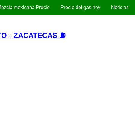
ezcla mexicana Precio
Precio del gas hoy
Noticias
TO - ZACATECAS ⛽