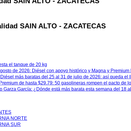
alidad SAIN ALTO - ZACATECAS
ocalidad SAIN ALTO - ZACATECAS
esta el tanque de 20 kg
 agosto de 2026: Diésel con apoyo histórico y Magna y Premium
iésel más baratas del 25 al 31 de julio de 2026: así queda el
remium de hasta $29.79: 50 gasolineras rompen el pacto de l
 Garza García: ¿Dónde está más barata esta semana del 18 al 
ENTES
RNIA NORTE
RNIA SUR