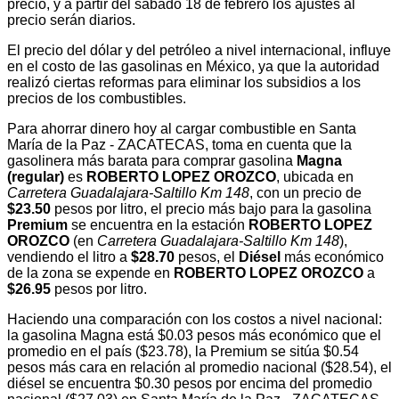
precio, y a partir del sábado 18 de febrero los ajustes al
precio serán diarios.
El precio del dólar y del petróleo a nivel internacional, influye
en el costo de las gasolinas en México, ya que la autoridad
realizó ciertas reformas para eliminar los subsidios a los
precios de los combustibles.
Para ahorrar dinero hoy al cargar combustible en Santa
María de la Paz - ZACATECAS, toma en cuenta que la
gasolinera más barata para comprar gasolina
Magna
(regular)
es
ROBERTO LOPEZ OROZCO
, ubicada en
Carretera Guadalajara-Saltillo Km 148
, con un precio de
$23.50
pesos por litro, el precio más bajo para la gasolina
Premium
se encuentra en la estación
ROBERTO LOPEZ
OROZCO
(en
Carretera Guadalajara-Saltillo Km 148
),
vendiendo el litro a
$28.70
pesos, el
Diésel
más económico
de la zona se expende en
ROBERTO LOPEZ OROZCO
a
$26.95
pesos por litro.
Haciendo una comparación con los costos a nivel nacional:
la gasolina Magna está $0.03 pesos más económico que el
promedio en el país ($23.78), la Premium se sitúa $0.54
pesos más cara en relación al promedio nacional ($28.54), el
diésel se encuentra $0.30 pesos por encima del promedio