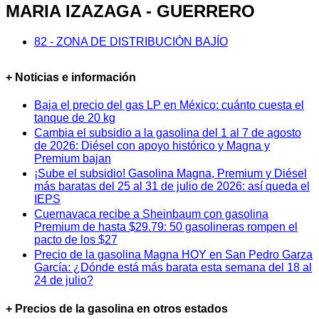
MARIA IZAZAGA - GUERRERO
82 - ZONA DE DISTRIBUCIÓN BAJÍO
+ Noticias e información
Baja el precio del gas LP en México: cuánto cuesta el
tanque de 20 kg
Cambia el subsidio a la gasolina del 1 al 7 de agosto
de 2026: Diésel con apoyo histórico y Magna y
Premium bajan
¡Sube el subsidio! Gasolina Magna, Premium y Diésel
más baratas del 25 al 31 de julio de 2026: así queda el
IEPS
Cuernavaca recibe a Sheinbaum con gasolina
Premium de hasta $29.79: 50 gasolineras rompen el
pacto de los $27
Precio de la gasolina Magna HOY en San Pedro Garza
García: ¿Dónde está más barata esta semana del 18 al
24 de julio?
+ Precios de la gasolina en otros estados