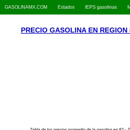
GASOLINAMX.COM
Estados
IEPS gasolinas
M
PRECIO GASOLINA EN REGION 8
Tabla de los precios promedio de la gasolina en 82