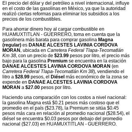
El precio del dólar y del petróleo a nivel internacional, influye
en el costo de las gasolinas en México, ya que la autoridad
realizó ciertas reformas para eliminar los subsidios a los
precios de los combustibles.
Para ahorrar dinero hoy al cargar combustible en
HUAMUXTITLAN - GUERRERO, toma en cuenta que la
gasolinera más barata para comprar gasolina
Magna
(regular)
es
DANAE ALCESTES LAVINIA CORDOVA
MORAN
, ubicada en
Carretera Federal Tlapa-Tecomatlán
Km 38
, con un precio de
$23.99
pesos por litro, el precio más
bajo para la gasolina
Premium
se encuentra en la estación
DANAE ALCESTES LAVINIA CORDOVA MORAN
(en
Carretera Federal Tlapa-Tecomatlán Km 38
), vendiendo el
litro a
$28.99
pesos, el
Diésel
más económico de la zona se
expende en
DANAE ALCESTES LAVINIA CORDOVA
MORAN
a
$27.00
pesos por litro.
Haciendo una comparación con los costos a nivel nacional:
la gasolina Magna está $0.21 pesos más costoso que el
promedio en el país ($23.78), la Premium se sitúa $0.45
pesos más cara en relación al promedio nacional ($28.54), el
diésel se encuentra $0.03 pesos por debajo del promedio
nacional ($27.03) en HUAMUXTITLAN - GUERRERO.