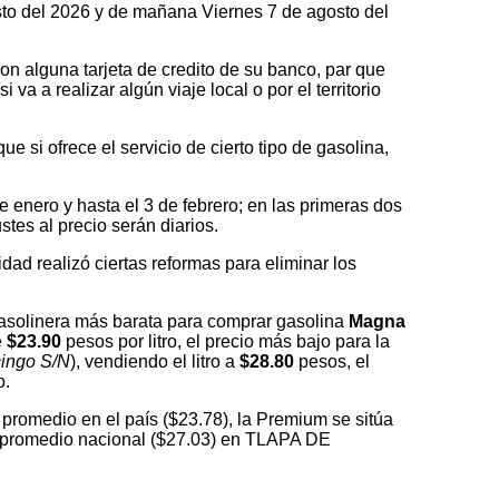
osto del 2026 y de mañana Viernes 7 de agosto del
on alguna tarjeta de credito de su banco, par que
a a realizar algún viaje local o por el territorio
 si ofrece el servicio de cierto tipo de gasolina,
nero y hasta el 3 de febrero; en las primeras dos
tes al precio serán diarios.
idad realizó ciertas reformas para eliminar los
olinera más barata para comprar gasolina
Magna
e
$23.90
pesos por litro, el precio más bajo para la
cingo S/N
), vendiendo el litro a
$28.80
pesos, el
o.
promedio en el país ($23.78), la Premium se sitúa
el promedio nacional ($27.03) en TLAPA DE