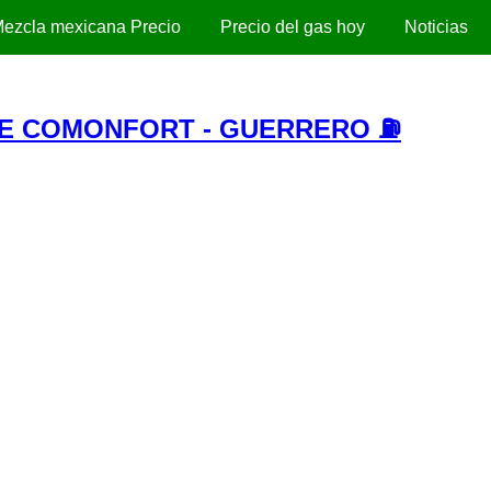
ezcla mexicana Precio
Precio del gas hoy
Noticias
DE COMONFORT - GUERRERO ⛽