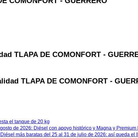
PA DE COMONFORT - GUERRERO
ocalidad TLAPA DE COMONFORT - GUER
 localidad TLAPA DE COMONFORT - GUE
esta el tanque de 20 kg
 agosto de 2026: Diésel con apoyo histórico y Magna y Premium
iésel más baratas del 25 al 31 de julio de 2026: así queda el