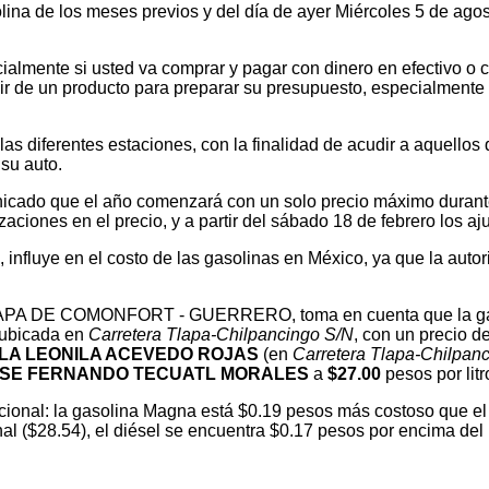
olina de los meses previos y del día de ayer Miércoles 5 de ag
ialmente si usted va comprar y pagar con dinero en efectivo o c
 de un producto para preparar su presupuesto, especialmente si v
 diferentes estaciones, con la finalidad de acudir a aquellos que
su auto.
cado que el año comenzará con un solo precio máximo durante e
ones en el precio, y a partir del sábado 18 de febrero los ajus
l, influye en el costo de las gasolinas en México, ya que la autor
n TLAPA DE COMONFORT - GUERRERO, toma en cuenta que la gas
 ubicada en
Carretera Tlapa-Chilpancingo S/N
, con un precio d
LA LEONILA ACEVEDO ROJAS
(en
Carretera Tlapa-Chilpan
SE FERNANDO TECUATL MORALES
a
$27.00
pesos por litr
ional: la gasolina Magna está $0.19 pesos más costoso que el 
nal ($28.54), el diésel se encuentra $0.17 pesos por encima d