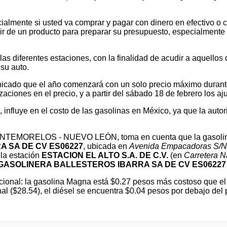
ialmente si usted va comprar y pagar con dinero en efectivo o c
 de un producto para preparar su presupuesto, especialmente si v
 diferentes estaciones, con la finalidad de acudir a aquellos que
su auto.
cado que el año comenzará con un solo precio máximo durante e
ones en el precio, y a partir del sábado 18 de febrero los ajus
l, influye en el costo de las gasolinas en México, ya que la autor
 MONTEMORELOS - NUEVO LEÓN, toma en cuenta que la gasolin
 SA DE CV ES06227
, ubicada en
Avenida Empacadoras S/N
la estación
ESTACION EL ALTO S.A. DE C.V.
(en
Carretera 
GASOLINERA BALLESTEROS IBARRA SA DE CV ES06227
ional: la gasolina Magna está $0.27 pesos más costoso que el 
nal ($28.54), el diésel se encuentra $0.04 pesos por debajo