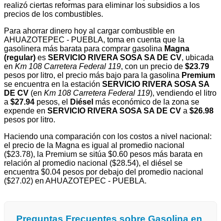
realizó ciertas reformas para eliminar los subsidios a los
precios de los combustibles.
Para ahorrar dinero hoy al cargar combustible en
AHUAZOTEPEC - PUEBLA, toma en cuenta que la
gasolinera más barata para comprar gasolina
Magna
(regular)
es
SERVICIO RIVERA SOSA SA DE CV
, ubicada
en
Km 108 Carretera Federal 119
, con un precio de
$23.79
pesos por litro, el precio más bajo para la gasolina
Premium
se encuentra en la estación
SERVICIO RIVERA SOSA SA
DE CV
(en
Km 108 Carretera Federal 119
), vendiendo el litro
a
$27.94
pesos, el
Diésel
más económico de la zona se
expende en
SERVICIO RIVERA SOSA SA DE CV
a
$26.98
pesos por litro.
Haciendo una comparación con los costos a nivel nacional:
el precio de la Magna es igual al promedio nacional
($23.78), la Premium se sitúa $0.60 pesos más barata en
relación al promedio nacional ($28.54), el diésel se
encuentra $0.04 pesos por debajo del promedio nacional
($27.02) en AHUAZOTEPEC - PUEBLA.
Preguntas Frecuentes sobre Gasolina en