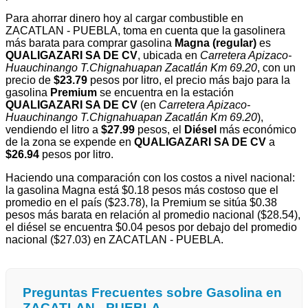
Para ahorrar dinero hoy al cargar combustible en
ZACATLAN - PUEBLA, toma en cuenta que la gasolinera
más barata para comprar gasolina
Magna (regular)
es
QUALIGAZARI SA DE CV
, ubicada en
Carretera Apizaco-
Huauchinango T.Chignahuapan Zacatlán Km 69.20
, con un
precio de
$23.79
pesos por litro, el precio más bajo para la
gasolina
Premium
se encuentra en la estación
QUALIGAZARI SA DE CV
(en
Carretera Apizaco-
Huauchinango T.Chignahuapan Zacatlán Km 69.20
),
vendiendo el litro a
$27.99
pesos, el
Diésel
más económico
de la zona se expende en
QUALIGAZARI SA DE CV
a
$26.94
pesos por litro.
Haciendo una comparación con los costos a nivel nacional:
la gasolina Magna está $0.18 pesos más costoso que el
promedio en el país ($23.78), la Premium se sitúa $0.38
pesos más barata en relación al promedio nacional ($28.54),
el diésel se encuentra $0.04 pesos por debajo del promedio
nacional ($27.03) en ZACATLAN - PUEBLA.
Preguntas Frecuentes sobre Gasolina en
ZACATLAN - PUEBLA